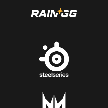
Nécessaire
Ces cookies ne
sont pas
facultatifs. Ils
sont
nécessaires au
fonctionnement
du site Web.
Statistiques
Afin que nous
puissions
améliorer la
fonctionnalité
et la structure
du site Web,
en fonction
de la façon
dont le site
Web est
utilisé.