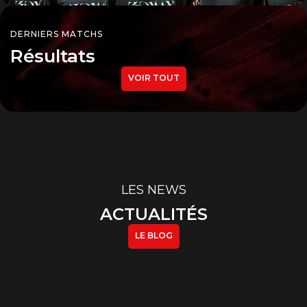
site, vous
augmentez les
chances de
DERNIERS MATCHS
voir du contenu
Résultats
et des offres
personnalisés.
VOIR TOUT
LES NEWS
ACTUALITÉS
LE BLOG