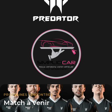
Experience
Afin que notre
site Web
fonctionne
aussi bien que
possible lors
de votre visite.
Si vous refusez
ces cookies,
certaines
fonctionnalités
disparaîtront
du site Web.
Marketing
En partageant
votre intérêt et
PROCHAINES RENCONTRES
votre
Match à venir
comportement
lorsque vous
visitez notre