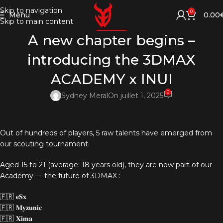
Skip to navigation
0
Menu
0.00
Skip to main content
ACTUALITÉS
A new chapter begins –
introducing the 3DMAX
ACADEMY x INUI
0
Sydney Meral
On juillet 1, 2025
Out of hundreds of players, 5 raw talents have emerged from
our scouting tournament.
Aged 15 to 21 (average: 18 years old), they are now part of our
Academy — the future of 3DMAX :
🇫🇷 𝐞𝐒𝐱
🇫🇷 𝐌𝐲𝐳𝐮𝐧𝐢𝐜
🇫🇷 𝐗𝐢𝐦𝐚