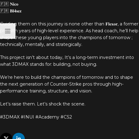
🇫🇷 𝐍𝐢𝐜𝐨
🇫🇷 𝐁𝐥𝟒𝐬𝐞𝐳
Nécessaire
Ces cookies ne
Guiding them on this journey is none other than 𝐅𝐥𝐞𝐱𝐨𝐫, a former
sont pas
facultatifs. Ils
pro with years of high-level experience. As head coach, he’ll help
sont
shape these young players into the champions of tomorrow ;
nécessaires au
technically, mentally, and strategically.
fonctionnement
du site Web.
This project isn’t about today, It’s a long-term investment into
what 3DMAX stands for: building, not buying.
Statistiques
We’re here to build the champions of tomorrow and to shape
Afin que nous
puissions
the next generation of Counter-Strike pros through high-
améliorer la
performance training, structure, and vision.
fonctionnalité
et la structure
Let’s raise them. Let’s shock the scene.
du site Web,
en fonction
#3DMAX #INUI #Academy #CS2
de la façon
dont le site
Web est
utilisé.