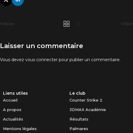
Experience
Afin que notre
Newer
Older
site Web
fonctionne
aussi bien que
possible lors
Laisser un commentaire
de votre visite.
Si vous refusez
ces cookies,
Vous devez
vous connecter
pour publier un commentaire.
certaines
fonctionnalités
disparaîtront
du site Web.
Liens utiles
Le club
Marketing
Accueil
Counter Strike 2
En partageant
A propos
3DMAX Académie
votre intérêt et
votre
Actualités
Résultats
comportement
lorsque vous
Mentions légales
Palmares
visitez notre