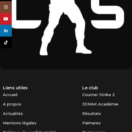
Instagram
YouTube
linkedin
TikTok
CS2
Terminée
3DMAX vs FAZE – 06/12/2025
Liens utiles
Le club
Accueil
Counter Strike 2
A propos
3DMAX Académie
Actualités
Résultats
Mentions légales
Palmares