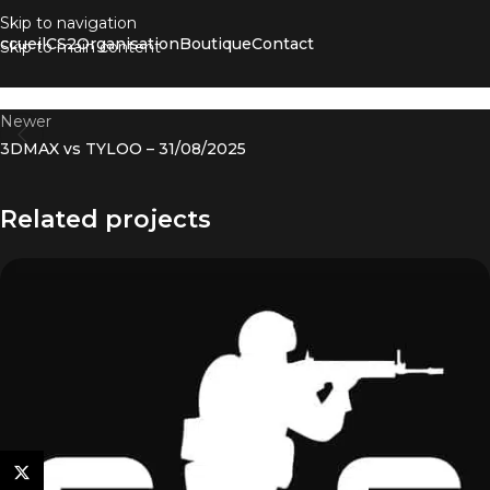
Skip to navigation
ccueil
CS2
Organisation
Boutique
Contact
Skip to main content
Newer
3DMAX vs TYLOO – 31/08/2025
Related projects
X